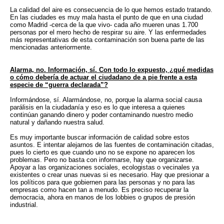
La calidad del aire es consecuencia de lo que hemos estado tratando.
En las ciudades es muy mala hasta el punto de que en una ciudad
como Madrid -cerca de la que vivo- cada año mueren unas 1.700
personas por el mero hecho de respirar su aire. Y las enfermedades
más representativas de esta contaminación son buena parte de las
mencionadas anteriormente.
Alarma, no. Información, sí. Con todo lo expuesto, ¿qué medidas
o cómo debería de actuar el ciudadano de a pie frente a esta
especie de “guerra declarada”?
Informándose, sí. Alarmándose, no, porque la alarma social causa
parálisis en la ciudadanía y eso es lo que interesa a quienes
continúan ganando dinero y poder contaminando nuestro medio
natural y dañando nuestra salud.
Es muy importante buscar información de calidad sobre estos
asuntos. E intentar alejarnos de las fuentes de contaminación citadas,
pues lo cierto es que cuando uno no se expone no aparecen los
problemas. Pero no basta con informarse, hay que organizarse.
Apoyar a las organizaciones sociales, ecologistas o vecinales ya
existentes o crear unas nuevas si es necesario. Hay que presionar a
los políticos para que gobiernen para las personas y no para las
empresas como hacen tan a menudo. Es preciso recuperar la
democracia, ahora en manos de los lobbies o grupos de presión
industrial.