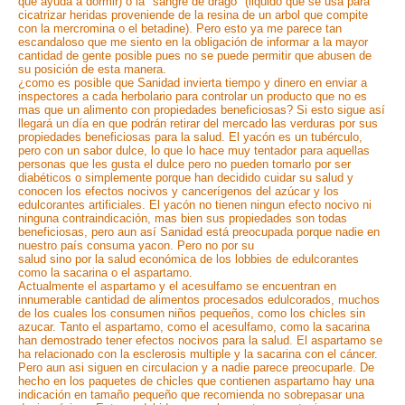
que ayuda a dormir) o la "sangre de dragó" (liquido que se usa para
cicatrizar heridas proveniende de la resina de un arbol que compite
con la mercromina o el betadine). Pero esto ya me parece tan
escandaloso que me siento en la obligación de informar a la mayor
cantidad de gente posible pues no se puede permitir que abusen de
su posición de esta manera.
¿como es posible que Sanidad invierta tiempo y dinero en enviar a
inspectores a cada herbolario para controlar un producto que no es
mas que un alimento con propiedades beneficiosas? Si esto sigue así
llegará un día en que podrán retirar del mercado las verduras por sus
propiedades beneficiosas para la salud. El yacón es un tubérculo,
pero con un sabor dulce, lo que lo hace muy tentador para aquellas
personas que les gusta el dulce pero no pueden tomarlo por ser
diabéticos o simplemente porque han decidido cuidar su salud y
conocen los efectos nocivos y cancerígenos del azúcar y los
edulcorantes artificiales. El yacón no tienen ningun efecto nocivo ni
ninguna contraindicación, mas bien sus propiedades son todas
beneficiosas, pero aun así Sanidad está preocupada porque nadie en
nuestro país consuma yacon. Pero no por su
salud sino por la salud económica de los lobbies de edulcorantes
como la sacarina o el aspartamo.
Actualmente el aspartamo y el acesulfamo se encuentran en
innumerable cantidad de alimentos procesados edulcorados, muchos
de los cuales los consumen niños pequeños, como los chicles sin
azucar. Tanto el aspartamo, como el acesulfamo, como la sacarina
han demostrado tener efectos nocivos para la salud. El aspartamo se
ha relacionado con la esclerosis multiple y la sacarina con el cáncer.
Pero aun asi siguen en circulacion y a nadie parece preocuparle. De
hecho en los paquetes de chicles que contienen aspartamo hay una
indicación en tamaño pequeño que recomienda no sobrepasar una