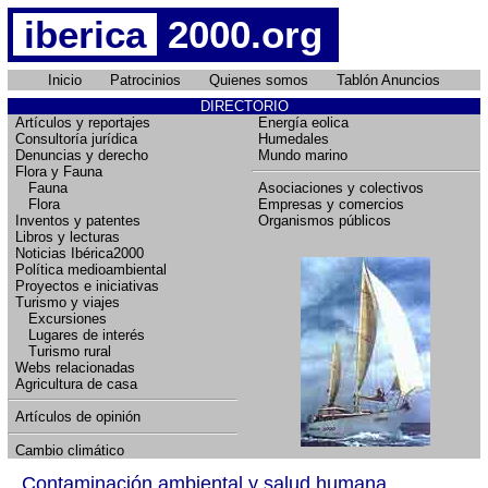
iberica
2000.org
Inicio
Patrocinios
Quienes somos
Tablón Anuncios
DIRECTORIO
Artículos y reportajes
Energía eolica
Consultoría jurídica
Humedales
Denuncias y derecho
Mundo marino
Flora y Fauna
Fauna
Asociaciones y colectivos
Flora
Empresas y comercios
Inventos y patentes
Organismos públicos
Libros y lecturas
Noticias Ibérica2000
Política medioambiental
Proyectos e iniciativas
Turismo y viajes
Excursiones
Lugares de interés
Turismo rural
Webs relacionadas
Agricultura de casa
Artículos de opinión
Cambio climático
Contaminación ambiental y salud humana...