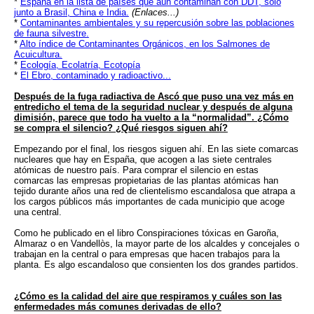
*
España en la lista de países que aún contaminan con DDT, sólo
junto a Brasil, China e India.
(Enlaces...)
*
Contaminantes ambientales y su repercusión sobre las poblaciones
de fauna silvestre.
*
Alto índice de Contaminantes Orgánicos, en los Salmones de
Acuicultura.
*
Ecología, Ecolatría, Ecotopía
*
El Ebro, contaminado y radioactivo...
Después de la fuga radiactiva de Ascó que puso una vez más en
entredicho el tema de la seguridad nuclear y después de alguna
dimisión, parece que todo ha vuelto a la “normalidad”. ¿Cómo
se compra el silencio? ¿Qué riesgos siguen ahí?
Empezando por el final, los riesgos siguen ahí. En las siete comarcas
nucleares que hay en España, que acogen a las siete centrales
atómicas de nuestro país. Para comprar el silencio en estas
comarcas las empresas propietarias de las plantas atómicas han
tejido durante años una red de clientelismo escandalosa que atrapa a
los cargos públicos más importantes de cada municipio que acoge
una central.
Como he publicado en el libro Conspiraciones tóxicas en Garoña,
Almaraz o en Vandellòs, la mayor parte de los alcaldes y concejales o
trabajan en la central o para empresas que hacen trabajos para la
planta. Es algo escandaloso que consienten los dos grandes partidos.
¿Cómo es la calidad del aire que respiramos y cuáles son las
enfermedades más comunes derivadas de ello?