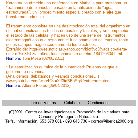
Korotkov ha ofrecido una conferencia en Marbella para presentar un
"tratamiento de bienestar" basado en la utilización de "agua
estructurada", un "procedimiento especial creado con el aire que
transforma cada sala".
El tratamiento consiste en una desintoxicación total del organismo en
el cual se analizan los tejidos corporales y faciales, y se comprueba
el estado de las células, y hacen uso de una serie de instrumentos
electromagnéticos que restauran el funcionamiento del cuerpo, tanto
de los campos magnéticos como de los eléctricos.
Extraído de: http(-)://es.noticias.yahoo.com/biof%c3%adsico-alerta-
usar-m%c3%b3vil-altera-funcionamiento-cerebro-184120304.html
Nombre:
Toni Mesa (02/08/2011)
* La esterilización química de la humanidad: Pruebas de que el
gobierno te envenena.
(Analicemos, debatamos y veamos conclusiones...)
www.youtube.com/watch?v=Xlf3inSEsSg&feature=related
Nombre:
Alberto Flores (06/04/2012)
Libro de Visitas
Colabora
Condiciones
(C)2001. Centro de Investigaciones y Promoción de Iniciativas para
Conocer y Proteger la Naturaleza.
Telfs. Información. 653 378 661 - 693 643 736 - correo@iberica2000.org