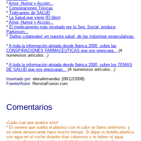
*
Amor, Humor y Acción...
*
Conspiraciones Tóxicas
*
Traficantes de SALUD
*
La Salud que viene (El libro)
*
Amor, Humor y Acción...
*
El medicamento más recetado por la Seg. Social, produce
Parkinson...
*
'Daños colaterales' en nuestra salud, de las industrias especulativas.
*
A toda la información alojada desde Ibérica 2000, sobre las
CONSPIRACIONES FARMACEUTICAS que nos preocupa...
(A
numerosos artículos...)
*
A toda la información alojada desde Ibérica 2000, sobre los TEMAS
DE SALUD que nos preocupan...
(A numerosos artículos...)
Insertado por:
elenafernandez (08/12/2008)
Fuente/Autor:
RevistaFusion.com
Comentarios
¡Cada cual que analice esto!
* El veneno que suelta el plástico con el calor se llama antimonio, y
se viene denunciando hace mucho tiempo. Si dejas tu botella plástica
con agua en el coche durante días calurosos y te bebes el agua