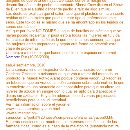
después de que ésta se haya calentado, corres el riesgo de
desarrollar cáncer de pecho. La cantante Sheryl Crow dijo en el Show
de Ellen que ella sufrió cáncer de pecho a raíz de algo similar.
Los doctores explican que el calor hace que el plástico emita un cierto
residuo químico tóxico que produce este tipo de enfermedad en el
seno. Este tóxico es el mismo que se ha encontrado en los tejidos de
senos con cáncer.
Así que por favor NO TOMES el agua de botellas de plástico que se
hayan podido recalentar, y pasa esto a todas las mujeres en tu vida.
Esta clase de información es la que necesitamos conocer, para que
las mujeres estén preparadas y sepan otra forma de prevenir esta
clase de problemas.
Un abrazo a todos los que hacen posible este espacio en Internet.
Nombre:
Rut (10/06/2009)
sáb,4 septiembre, 2010
Esta semana vino un Inspector de Sanidad a nuestro centro en
Cardenal Cisneros a avisarnos de que van a retirar del mercado un
producto (el Muesli Activo Alara) porque contiene yacon. El yacon es
un tuberculo que en vez de almidón contiene sobre todo inulina, lo que
lo convierte en una sustancia con sabor dulce pero que no altera los
niveles de azucar en sangre con lo cual es apto para diabeticos y
dietas sin azúcares. El yacón además tiene diversas propiedades
beneficiosas para la salud intestinal.
Ver mas informacion sobre el yacon en:
www.innatia.com/s/c-yacon.html
www.alimentacion-
sana.com.ar/portal%20nuevo/compresano/plantillas/yacon03.htm
En otras ocasiones por mantener los intereses económicos de las
farmaceuticas, como es el caso de la melatonina (sustancia natural