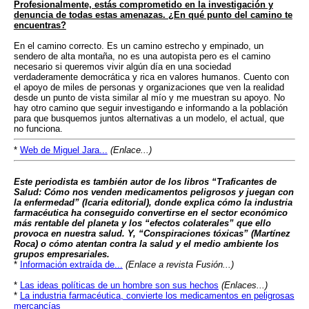
Profesionalmente, estás comprometido en la investigación y
denuncia de todas estas amenazas. ¿En qué punto del camino te
encuentras?
En el camino correcto. Es un camino estrecho y empinado, un
sendero de alta montaña, no es una autopista pero es el camino
necesario si queremos vivir algún día en una sociedad
verdaderamente democrática y rica en valores humanos. Cuento con
el apoyo de miles de personas y organizaciones que ven la realidad
desde un punto de vista similar al mío y me muestran su apoyo. No
hay otro camino que seguir investigando e informando a la población
para que busquemos juntos alternativas a un modelo, el actual, que
no funciona.
*
Web de Miguel Jara...
(Enlace...)
Este periodista es también autor de los libros “Traficantes de
Salud: Cómo nos venden medicamentos peligrosos y juegan con
la enfermedad” (Icaria editorial), donde explica cómo la industria
farmacéutica ha conseguido convertirse en el sector económico
más rentable del planeta y los “efectos colaterales” que ello
provoca en nuestra salud. Y, “Conspiraciones tóxicas” (Martínez
Roca) o cómo atentan contra la salud y el medio ambiente los
grupos empresariales.
*
Información extraída de...
(Enlace a revista Fusión...)
*
Las ideas políticas de un hombre son sus hechos
(Enlaces...)
*
La industria farmacéutica, convierte los medicamentos en peligrosas
mercancías