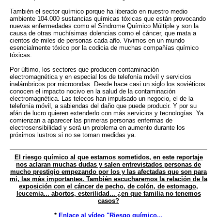
También el sector químico porque ha liberado en nuestro medio
ambiente 104.000 sustancias químicas tóxicas que están provocando
nuevas enfermedades como el Síndrome Químico Múltiple y son la
causa de otras muchísimas dolencias como el cáncer, que mata a
cientos de miles de personas cada año. Vivimos en un mundo
esencialmente tóxico por la codicia de muchas compañías químico
tóxicas.
Por último, los sectores que producen contaminación
electromagnética y en especial los de telefonía móvil y servicios
inalámbricos por microondas. Desde hace casi un siglo los soviéticos
conocen el impacto nocivo en la salud de la contaminación
electromagnética. Las telecos han impulsado un negocio, el de la
telefonía móvil, a sabiendas del daño que puede producir. Y por su
afán de lucro quieren extenderlo con más servicios y tecnologías. Ya
comienzan a aparecer las primeras personas enfermas de
electrosensibilidad y será un problema en aumento durante los
próximos lustros si no se toman medidas ya.
El riesgo químico al que estamos sometidos, en este reportaje
nos aclaran muchas dudas y salen entrevistados personas de
mucho prestigio empezando por los y las afectadas que son para
mi, las más importantes. También escucharemos la relación de la
exposición con el cáncer de pecho, de colón, de estomago,
leucemia... abortos, esterilidad... ¿en que familia no tenemos
casos?
*
Enlace al vídeo "Riesgo químico...