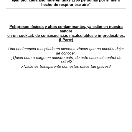
ejemplo, cada año mueren unas 1700 personas por el mero
hecho de respirar ese aire”
Peligrosos tóxicos y altos contaminantes, ya están en nuestra
sangre
en un cocktail, de consecuencias incalculables e impredecibles.
(I Parte)
Una conferencia recopilada en diversos vídeos que no puedes dejar
de conocer.
¿Quién esta a cargo en nuestro país, de este esencial-control de
salud?
¿Nadie es transparente con estos datos tan graves?