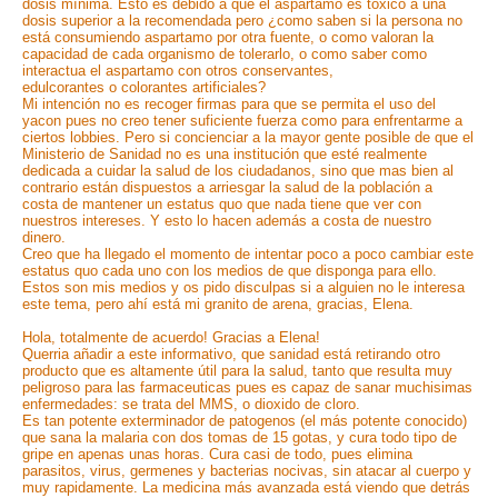
dosis mínima. Esto es debido a que el aspartamo es toxico a una
dosis superior a la recomendada pero ¿como saben si la persona no
está consumiendo aspartamo por otra fuente, o como valoran la
capacidad de cada organismo de tolerarlo, o como saber como
interactua el aspartamo con otros conservantes,
edulcorantes o colorantes artificiales?
Mi intención no es recoger firmas para que se permita el uso del
yacon pues no creo tener suficiente fuerza como para enfrentarme a
ciertos lobbies. Pero si concienciar a la mayor gente posible de que el
Ministerio de Sanidad no es una institución que esté realmente
dedicada a cuidar la salud de los ciudadanos, sino que mas bien al
contrario están dispuestos a arriesgar la salud de la población a
costa de mantener un estatus quo que nada tiene que ver con
nuestros intereses. Y esto lo hacen además a costa de nuestro
dinero.
Creo que ha llegado el momento de intentar poco a poco cambiar este
estatus quo cada uno con los medios de que disponga para ello.
Estos son mis medios y os pido disculpas si a alguien no le interesa
este tema, pero ahí está mi granito de arena, gracias, Elena.
Hola, totalmente de acuerdo! Gracias a Elena!
Querria añadir a este informativo, que sanidad está retirando otro
producto que es altamente útil para la salud, tanto que resulta muy
peligroso para las farmaceuticas pues es capaz de sanar muchisimas
enfermedades: se trata del MMS, o dioxido de cloro.
Es tan potente exterminador de patogenos (el más potente conocido)
que sana la malaria con dos tomas de 15 gotas, y cura todo tipo de
gripe en apenas unas horas. Cura casi de todo, pues elimina
parasitos, virus, germenes y bacterias nocivas, sin atacar al cuerpo y
muy rapidamente. La medicina más avanzada está viendo que detrás