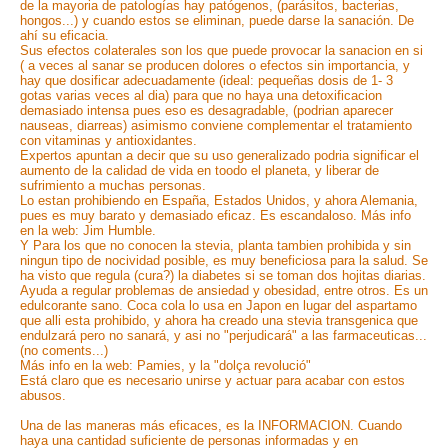
de la mayoria de patologías hay patógenos, (parásitos, bacterias,
hongos...) y cuando estos se eliminan, puede darse la sanación. De
ahí su eficacia.
Sus efectos colaterales son los que puede provocar la sanacion en si
( a veces al sanar se producen dolores o efectos sin importancia, y
hay que dosificar adecuadamente (ideal: pequeñas dosis de 1- 3
gotas varias veces al dia) para que no haya una detoxificacion
demasiado intensa pues eso es desagradable, (podrian aparecer
nauseas, diarreas) asimismo conviene complementar el tratamiento
con vitaminas y antioxidantes.
Expertos apuntan a decir que su uso generalizado podria significar el
aumento de la calidad de vida en toodo el planeta, y liberar de
sufrimiento a muchas personas.
Lo estan prohibiendo en España, Estados Unidos, y ahora Alemania,
pues es muy barato y demasiado eficaz. Es escandaloso. Más info
en la web: Jim Humble.
Y Para los que no conocen la stevia, planta tambien prohibida y sin
ningun tipo de nocividad posible, es muy beneficiosa para la salud. Se
ha visto que regula (cura?) la diabetes si se toman dos hojitas diarias.
Ayuda a regular problemas de ansiedad y obesidad, entre otros. Es un
edulcorante sano. Coca cola lo usa en Japon en lugar del aspartamo
que alli esta prohibido, y ahora ha creado una stevia transgenica que
endulzará pero no sanará, y asi no "perjudicará" a las farmaceuticas...
(no coments...)
Más info en la web: Pamies, y la "dolça revolució"
Está claro que es necesario unirse y actuar para acabar con estos
abusos.
Una de las maneras más eficaces, es la INFORMACION. Cuando
haya una cantidad suficiente de personas informadas y en