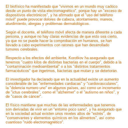
El biofísico ha manifestado que "vivimos en un mundo muy caótico
desde un punto de vista electromagnético", porque hay un "exceso de
dispositivos electrónicos", y ha afirmado que el "uso del teléfono
móvil" puede provocar dolores de cabeza, atontamiento, mareos,
aturdimiento, alergias y problemas dermatológicos.
Según el docente, el teléfono móvil afecta de manera diferente a cada
persona, y aunque no hay claras evidencias de que esto sea cierto,
ya que no se puede hacer la comprobación en humanos, se han
llevado a cabo experimentos con ratones que han desarrollado
tumores cerebrales.
Respecto a los efectos del ambiente, Korotkov ha asegurado que
tenemos "cuatro kilos de distintas bacterias en el cuerpo", debido a la
"contaminación medioambiental" o a los "distintos tratamientos
farmacéuticos" que ingerimos, bacterias que mutan y se deterioran.
El investigador ha declarado que en la actualidad existe un aumento
considerable de las "enfermedades cardiacas" y "cardiovasculares",
la "dolencia numero uno" en algunos países, así como un incremento
de "ictus cerebrales", como el "alzheimer" o el "autismo en niños", y
de "casos de cáncer".
El físico mantiene que muchas de las enfermedades que tenemos
son derivadas de vivir en un "entorno poco sano", y ha asegurado que
en la sociedad actual existen unos niveles altos de "estrés", de
"conservantes y elementos químicos en los alimentos", así como
cuantioso "ruido electromagnético".