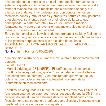
desacuerdo con la corrupcion en el sistema medico-farmaceutico, a
éste no le quedará más remedio que transformarse, porque no podrá
frenar el avance real de la medicina hacia sistemas sanos y sin
efectos secundarios. Hay profesionales con conocimientos en
medicinas sanas y muy eficaces y productos naturales muy potentes
y resolutivos, suficientes para hacer el relevo de la parte que
corresponda (la parte corrupta y tóxica) del sistema médico-
farmacéutico, y esto va a revertir en una mejor salud general de
todos, y un menor gasto en sanidad .
Esta es la maravilla de la web: podemos transmitir rápida y fácilmente
la informacion, y esta comunicacion no la pueden controlar los lobbies
ni las grandes corporaciones que se cuidan de ocultarla.
ALGUIÉN PUEDE APORTAR MÁS DETALLES. ¡¡¡ ABRAMOS EL
DEBATE...!!!
Nombre:
Inma Ramos (09/09/2010)
* Un biofísico alerta de que usar el móvil altera el funcionamiento del
cerebro.
jue, 28 jul 2011
..Marbella (Málaga), 28 jul (EFE).- El biofísico ruso Konstantin
Korotkov ha asegurado hoy que el "uso del teléfono móvil altera el
funcionamiento del cerebro", y ha manifestado que varias de las
dolencias que padecemos en la actualidad provienen de la
"contaminación medioambiental".
Korotkov ha asegurado a Efe que el uso del teléfono móvil altera el
funcionamiento del cerebro, dos meses después de que la OMS haya
reconocido que el uso de celulares debería ser clasificado como
"posiblemente cancerígeno", y países como Suecia y Noruega lo han
clasificado como alergia electromagnética.