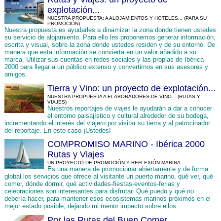
explotación...
NUESTRA PROPUESTA: A ALOJAMIENTOS Y HOTELES... (PARA SU
PROMOCIÓN)
Nuestra propuesta es ayudarles a dinamizar la zona donde tienen ustedes
su servicio de alojamiento. Para ello les proponemos generar información,
escrita y visual, sobre la zona donde ustedes residen y de su entorno. De
manera que esta información se convierta en un valor añadido a su
marca. Utilizar sus cuentas en redes sociales y las propias de Ibérica
2000 para llegar a un público extenso y convertirnos en sus asesores y
amigos.
Tierra y Vino: un proyecto de explotación...
NUESTRA PROPUESTA A ELABORADORES DE VINO... (RUTAS Y
VIAJES)
Nuestros reportajes de viajes le ayudarán a dar a conocer
el entorno paisajístico y cultural alrededor de su bodega,
incrementando el interés del viajero por visitar su tierra y al patrocinador
del reportaje. En este caso ¡Ustedes!
COMPROMISO MARINO - Ibérica 2000
Rutas y Viajes
UN PROYECTO DE PROMOCIÓN Y REFLEXIÓN MARINA
Es una manera de promocionar abiertamente y de forma
global los servicios que ofrece al visitante un puerto marino, qué ver, qué
comer, dónde dormir, qué actividades-fiestas-eventos-ferias y
celebraciones son interesantes para disfrutar. Qué puedo y qué no
debería hacer, para mantener esos ecosistemas marinos próximos en el
mejor estado posible, dejando mi menor impacto sobre ellos.
Por las Rutas del Buen Comer...