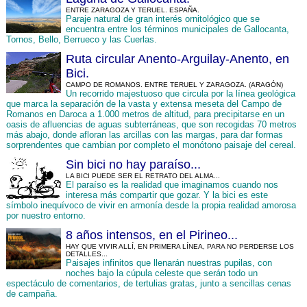
ENTRE ZARAGOZA Y TERUEL. ESPAÑA.
Paraje natural de gran interés ornitológico que se
encuentra entre los términos municipales de Gallocanta,
Tornos, Bello, Berrueco y las Cuerlas.
Ruta circular Anento-Arguilay-Anento, en
Bici.
CAMPO DE ROMANOS. ENTRE TERUEL Y ZARAGOZA. (ARAGÓN)
Un recorrido majestuoso que circula por la línea geológica
que marca la separación de la vasta y extensa meseta del Campo de
Romanos en Daroca a 1.000 metros de altitud, para precipitarse en un
oasis de afluencias de aguas subterráneas, que son recogidas 70 metros
más abajo, donde afloran las arcillas con las margas, para dar formas
sorprendentes que cambian por completo el monótono paisaje del cereal.
Sin bici no hay paraíso...
LA BICI PUEDE SER EL RETRATO DEL ALMA...
El paraíso es la realidad que imaginamos cuando nos
interesa más compartir que gozar. Y la bici es este
símbolo inequívoco de vivir en armonía desde la propia realidad amorosa
por nuestro entorno.
8 años intensos, en el Pirineo...
HAY QUE VIVIR ALLÍ, EN PRIMERA LÍNEA, PARA NO PERDERSE LOS
DETALLES...
Paisajes infinitos que llenarán nuestras pupilas, con
noches bajo la cúpula celeste que serán todo un
espectáculo de comentarios, de tertulias gratas, junto a sencillas cenas
de campaña.