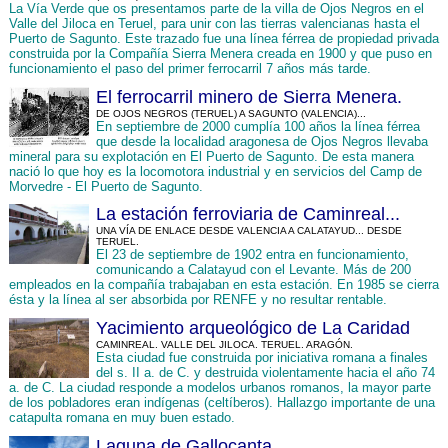
La Vía Verde que os presentamos parte de la villa de Ojos Negros en el
Valle del Jiloca en Teruel, para unir con las tierras valencianas hasta el
Puerto de Sagunto. Este trazado fue una línea férrea de propiedad privada
construida por la Compañía Sierra Menera creada en 1900 y que puso en
funcionamiento el paso del primer ferrocarril 7 años más tarde.
El ferrocarril minero de Sierra Menera.
DE OJOS NEGROS (TERUEL) A SAGUNTO (VALENCIA)...
En septiembre de 2000 cumplía 100 años la línea férrea
que desde la localidad aragonesa de Ojos Negros llevaba
mineral para su explotación en El Puerto de Sagunto. De esta manera
nació lo que hoy es la locomotora industrial y en servicios del Camp de
Morvedre - El Puerto de Sagunto.
La estación ferroviaria de Caminreal...
UNA VÍA DE ENLACE DESDE VALENCIA A CALATAYUD... DESDE
TERUEL.
El 23 de septiembre de 1902 entra en funcionamiento,
comunicando a Calatayud con el Levante. Más de 200
empleados en la compañía trabajaban en esta estación. En 1985 se cierra
ésta y la línea al ser absorbida por RENFE y no resultar rentable.
Yacimiento arqueológico de La Caridad
CAMINREAL. VALLE DEL JILOCA. TERUEL. ARAGÓN.
Esta ciudad fue construida por iniciativa romana a finales
del s. II a. de C. y destruida violentamente hacia el año 74
a. de C. La ciudad responde a modelos urbanos romanos, la mayor parte
de los pobladores eran indígenas (celtíberos). Hallazgo importante de una
catapulta romana en muy buen estado.
Laguna de Gallocanta.