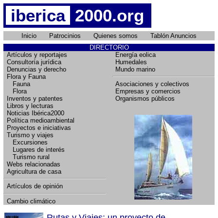
iberica
2000.org
Inicio
Patrocinios
Quienes somos
Tablón Anuncios
DIRECTORIO
Artículos y reportajes
Energía eolica
Consultoría jurídica
Humedales
Denuncias y derecho
Mundo marino
Flora y Fauna
Fauna
Asociaciones y colectivos
Flora
Empresas y comercios
Inventos y patentes
Organismos públicos
Libros y lecturas
Noticias Ibérica2000
Política medioambiental
Proyectos e iniciativas
Turismo y viajes
Excursiones
Lugares de interés
Turismo rural
Webs relacionadas
Agricultura de casa
Artículos de opinión
Cambio climático
Rutas y Viajes: un proyecto de