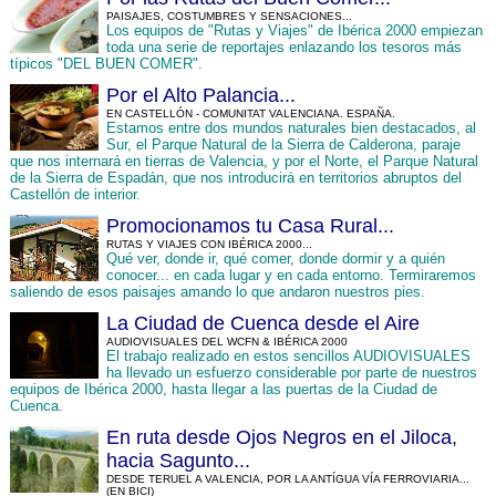
PAISAJES, COSTUMBRES Y SENSACIONES...
Los equipos de "Rutas y Viajes" de Ibérica 2000 empiezan
toda una serie de reportajes enlazando los tesoros más
típicos "DEL BUEN COMER".
Por el Alto Palancia...
EN CASTELLÓN - COMUNITAT VALENCIANA. ESPAÑA.
Estamos entre dos mundos naturales bien destacados, al
Sur, el Parque Natural de la Sierra de Calderona, paraje
que nos internará en tierras de Valencia, y por el Norte, el Parque Natural
de la Sierra de Espadán, que nos introducirá en territorios abruptos del
Castellón de interior.
Promocionamos tu Casa Rural...
RUTAS Y VIAJES CON IBÉRICA 2000...
Qué ver, donde ir, qué comer, donde dormir y a quién
conocer... en cada lugar y en cada entorno. Termiraremos
saliendo de esos paisajes amando lo que andaron nuestros pies.
La Ciudad de Cuenca desde el Aire
AUDIOVISUALES DEL WCFN & IBÉRICA 2000
El trabajo realizado en estos sencillos AUDIOVISUALES
ha llevado un esfuerzo considerable por parte de nuestros
equipos de Ibérica 2000, hasta llegar a las puertas de la Ciudad de
Cuenca.
En ruta desde Ojos Negros en el Jiloca,
hacia Sagunto...
DESDE TERUEL A VALENCIA, POR LA ANTÍGUA VÍA FERROVIARIA...
(EN BICI)